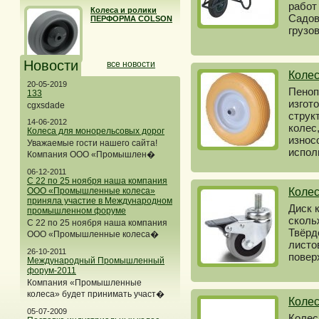
работ
Колеса и ролики
Садов
ПЕРФОРМА COLSON
грузо
Новости
все новости
Коле
20-05-2019
Пеноп
133
изгот
cgxsdade
струк
14-06-2012
колес
Колеса для монорельсовых дорог
износ
Уважаемые гости нашего сайта!
испол
Компания ООО «Промышлен�
06-12-2011
С 22 по 25 ноября наша компания
ООО «Промышленные колеса»
Коле
приняла участие в Международном
Диск 
промышленном форуме
сколь
С 22 по 25 ноября наша компания
Твёрд
ООО «Промышленные колеса�
листо
26-10-2011
повер
Международный Промышленный
форум-2011
Компания «Промышленные
колеса» будет принимать участ�
Колес
05-07-2009
Колес