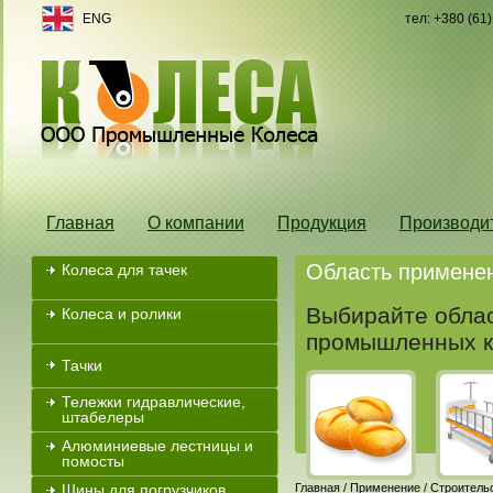
ENG
тел: +380 (61
Главная
О компании
Продукция
Производи
Область примене
Колеса для тачек
Выбирайте облас
Колеса и ролики
промышленных к
Тачки
Тележки гидравлические,
штабелеры
Алюминиевые лестницы и
помосты
Шины для погрузчиков
Главная
/
Применение
/
Строитель