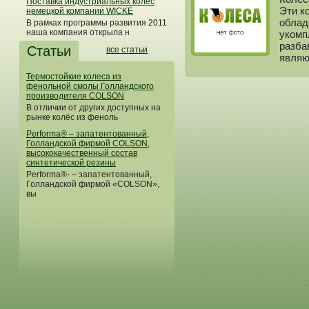
Поставка индустриальных колес
Эти к
немецкой компании WICKE
облад
В рамках программы развития 2011
наша компания открыла н
укомп
разба
Статьи
все статьи
являю
Термостойкие колеса из
фенольной смолы Голландского
производителя COLSON
В отличии от других доступных на
рынке колёс из феноль
Performa® – запатентованный,
Голландской фирмой COLSON,
высококачественный состав
синтетической резины
Performa®- – запатентованный,
Голландской фирмой «COLSON»,
вы