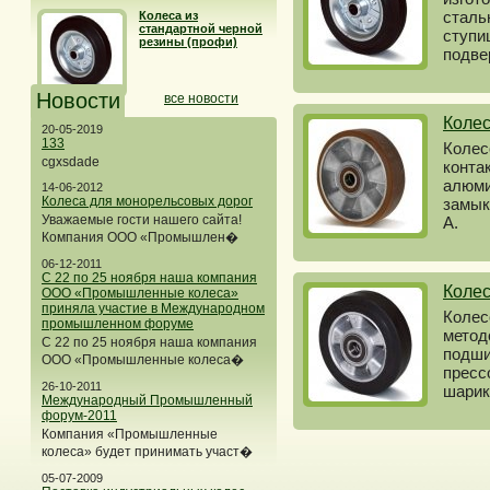
сталь
Колеса из
стандартной черной
ступи
резины (профи)
подве
Новости
все новости
Коле
20-05-2019
133
Колес
cgxsdade
конта
алюми
14-06-2012
Колеса для монорельсовых дорог
замык
Уважаемые гости нашего сайта!
A.
Компания ООО «Промышлен�
06-12-2011
С 22 по 25 ноября наша компания
Колес
ООО «Промышленные колеса»
приняла участие в Международном
Колес
промышленном форуме
метод
С 22 по 25 ноября наша компания
подши
ООО «Промышленные колеса�
пресс
26-10-2011
шарик
Международный Промышленный
форум-2011
Компания «Промышленные
колеса» будет принимать участ�
05-07-2009