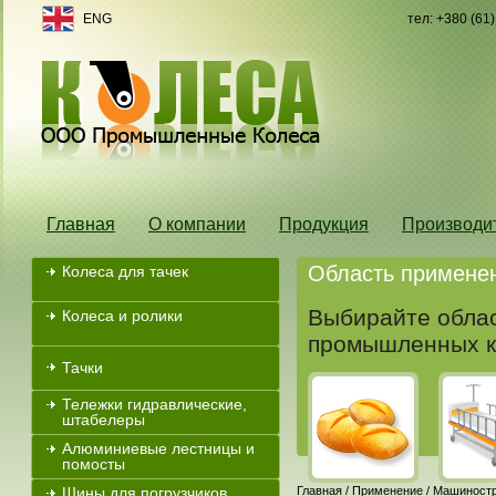
ENG
тел: +380 (61
Главная
О компании
Продукция
Производи
Область примене
Колеса для тачек
Выбирайте облас
Колеса и ролики
промышленных к
Тачки
Тележки гидравлические,
штабелеры
Алюминиевые лестницы и
помосты
Шины для погрузчиков
Главная
/
Применение
/
Машиност