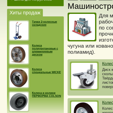
Машиностр
Хиты продаж
Для 
рабоч
Тачки 2-колесные
складские
по со
прочн
изгот
чугуна или кован
Колеса
полиуретановые с
полиамид).
алюминиевым
диском
Коле
Диск 
Колеса
специальные WICKE
сколь
Твёрд
листо
повер
Колеса и ролики
ПЕРФОРМА COLSON
Колес
Колес
изгот