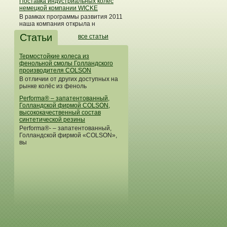
Поставка индустриальных колес
немецкой компании WICKE
В рамках программы развития 2011
наша компания открыла н
Статьи
все статьи
Термостойкие колеса из
фенольной смолы Голландского
производителя COLSON
В отличии от других доступных на
рынке колёс из феноль
Performa® – запатентованный,
Голландской фирмой COLSON,
высококачественный состав
синтетической резины
Performa®- – запатентованный,
Голландской фирмой «COLSON»,
вы