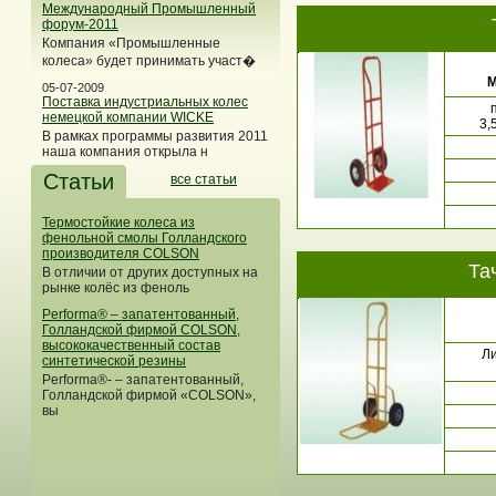
Международный Промышленный
форум-2011
Компания «Промышленные
колеса» будет принимать участ�
М
05-07-2009
Поставка индустриальных колес
немецкой компании WICKE
3,
В рамках программы развития 2011
наша компания открыла н
Статьи
все статьи
Термостойкие колеса из
фенольной смолы Голландского
производителя COLSON
Та
В отличии от других доступных на
рынке колёс из феноль
Performa® – запатентованный,
Голландской фирмой COLSON,
высококачественный состав
Ли
синтетической резины
Performa®- – запатентованный,
Голландской фирмой «COLSON»,
вы