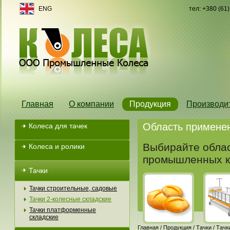
ENG
тел: +380 (61
Главная
О компании
Продукция
Производи
Область примене
Колеса для тачек
Выбирайте облас
Колеса и ролики
промышленных к
Тачки
Тачки строительные, садовые
Тачки 2-колесные складские
Тачки платформенные
складские
Главная
/
Продукция
/
Тачки
/
Тачк