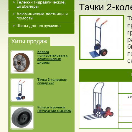
Тележки гидравлические,
Тачки 2-ко
штабелеры
Алюминиевые лестницы и
Т
помосты
п
Шины для погрузчиков
г
р
Хиты продаж
б
Колеса
п
полиуретановые с
алюминиевым
с
диском
Тачки 2-колесные
складские
ли
Колеса и ролики
ПЕРФОРМА COLSON