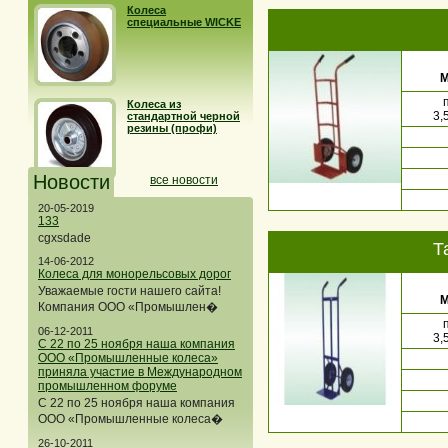
Колеса
специальные WICKE
М
Колеса из
3,
стандартной черной
резины (профи)
Новости
все новости
20-05-2019
133
cgxsdade
Т
14-06-2012
Колеса для монорельсовых дорог
Уважаемые гости нашего сайта!
М
Компания ООО «Промышлен�
06-12-2011
3,
С 22 по 25 ноября наша компания
ООО «Промышленные колеса»
приняла участие в Международном
промышленном форуме
С 22 по 25 ноября наша компания
ООО «Промышленные колеса�
26-10-2011