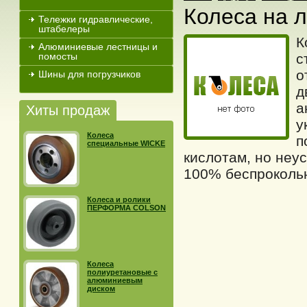
Колеса на 
Тележки гидравлические,
штабелеры
К
Алюминиевые лестницы и
помосты
с
о
Шины для погрузчиков
д
а
Хиты продаж
у
Колеса
п
специальные WICKE
кислотам, но неу
100% беспроколь
Колеса и ролики
ПЕРФОРМА COLSON
Колеса
полиуретановые с
алюминиевым
диском