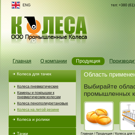
ENG
тел: +380 (61
Главная
О компании
Продукция
Производи
Область примене
Колеса для тачек
Выбирайте облас
Колеса пневматические
промышленных к
Камеры и покрышки к
пневматическим колесам
Колеса пенополиуретановые
Колеса на литой резине
Колеса и ролики
Тачки
Главная
/
Продукция
/
Колеса для т