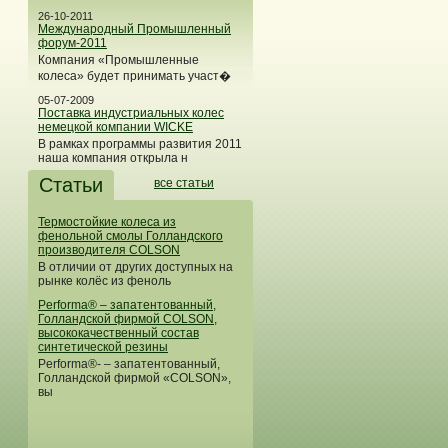
26-10-2011
Международный Промышленный
форум-2011
Компания «Промышленные
колеса» будет принимать участ�
05-07-2009
Поставка индустриальных колес
немецкой компании WICKE
В рамках программы развития 2011
наша компания открыла н
Статьи
все статьи
Термостойкие колеса из
фенольной смолы Голландского
производителя COLSON
В отличии от других доступных на
рынке колёс из феноль
Performa® – запатентованный,
Голландской фирмой COLSON,
высококачественный состав
синтетической резины
Performa®- – запатентованный,
Голландской фирмой «COLSON»,
вы