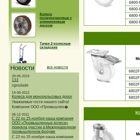
6800-
6800-
Колеса
6800-
полиуретановые с
алюминиевым
6800-
диском
Тачки 2-колесные
складские
М
Новости
все новости
6802F
20-05-2019
6802F
133
6802F
cgxsdade
6802F
14-06-2012
Колеса для монорельсовых дорог
6802F
Уважаемые гости нашего сайта!
Компания ООО «Промышлен�
К
06-12-2011
С 22 по 25 ноября наша компания
ООО «Промышленные колеса»
приняла участие в Международном
промышленном форуме
М
С 22 по 25 ноября наша компания