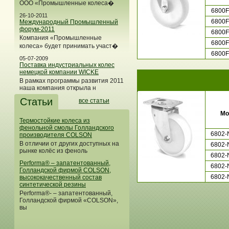
ООО «Промышленные колеса�
6800F
26-10-2011
6800F
Международный Промышленный
форум-2011
6800F
Компания «Промышленные
6800F
колеса» будет принимать участ�
6800F
05-07-2009
Поставка индустриальных колес
немецкой компании WICKE
В рамках программы развития 2011
наша компания открыла н
Статьи
все статьи
Мо
Термостойкие колеса из
фенольной смолы Голландского
6802-
производителя COLSON
В отличии от других доступных на
6802-
рынке колёс из феноль
6802-
Performa® – запатентованный,
6802-
Голландской фирмой COLSON,
6802-
высококачественный состав
синтетической резины
Performa®- – запатентованный,
Голландской фирмой «COLSON»,
вы