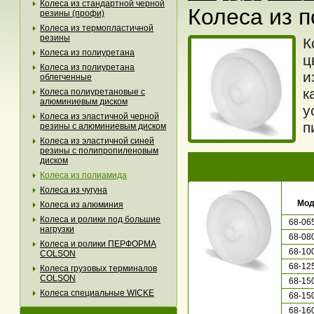
Колеса из стандартной черной
Колеса из 
резины (профи)
Колеса из термопластичной
резины
К
Колеса из полиуретана
ц
Колеса из полиуретана
и
облегченные
к
Колеса полиуретановые с
алюминиевым диском
у
Колеса из эластичной черной
п
резины с алюминиевым диском
Колеса из эластичной синей
резины с полипропиленовым
диском
Колеса из полиамида
Колеса из чугуна
Мод
Колеса из алюминия
Колеса и ролики под большие
68-06
нагрузки
68-08
Колеса и ролики ПЕРФОРМА
68-10
COLSON
68-12
Колеса грузовых терминалов
COLSON
68-15
Колеса специальные WICKE
68-15
68-16