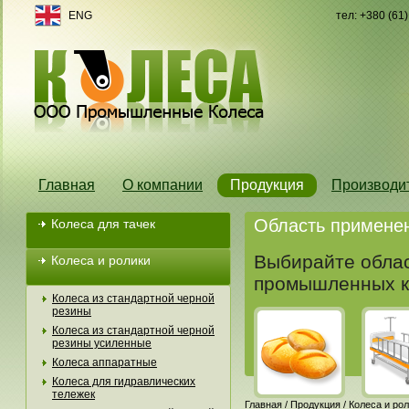
ENG
тел: +380 (61
Главная
О компании
Продукция
Производи
Область примене
Колеса для тачек
Выбирайте облас
Колеса и ролики
промышленных к
Колеса из стандартной черной
резины
Колеса из стандартной черной
резины усиленные
Колеса аппаратные
Колеса для гидравлических
тележек
Главная
/
Продукция
/
Колеса и ро