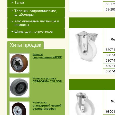
Тачки
68-17
68-20
Тележки гидравлические,
штабелеры
Алюминиевые лестницы и
помосты
Шины для погрузчиков
Мо
Хиты продаж
6807-
Колеса
6807-
специальные WICKE
6807-
6807-
6807-
Колеса и ролики
ПЕРФОРМА COLSON
Мо
Колеса из
стандартной черной
резины (профи)
6800-